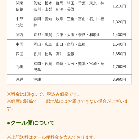
関東
茨城・栃木・群馬・埼玉・千葉・東京・
神
1,210円
信越
奈川・山梨・新潟・長野
中部
静岡・愛知・岐阜・三重・富山・石川・福
1,320円
北陸
井
関西
京都・滋賀・兵庫・大阪・奈良・和歌山
1,430円
中国
岡山・広島・山口・鳥取・島根
1,540円
四国
香川・徳島・高知・愛媛
1,650円
福岡・佐賀・長崎・大分・熊本・宮崎・鹿
九州
1,760円
児島
沖縄
沖縄
3,960円
※料金は10kgまで、税込み価格です。
※鮮度の関係で、一部地域にはお届けできない場合がございま
す。
クール便について
※上記送料はクール便料金を含んでおります。