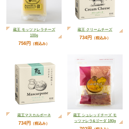
蔵王 モッツァレラチーズ
蔵王 クリームチーズ
100g
734円
（税込み）
756円
（税込み）
蔵王マスカルポーネ
蔵王 シュレッドチーズ モ
ッツァレラ&ゴーダ 180g
734円
（税込み）
702円