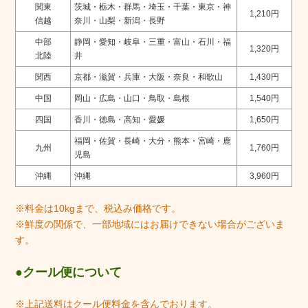
関東
茨城・栃木・群馬・埼玉・千葉・東京・
神
1,210円
信越
奈川・山梨・新潟・長野
中部
静岡・愛知・岐阜・三重・富山・石川・福
1,320円
北陸
井
関西
京都・滋賀・兵庫・大阪・奈良・和歌山
1,430円
中国
岡山・広島・山口・鳥取・島根
1,540円
四国
香川・徳島・高知・愛媛
1,650円
福岡・佐賀・長崎・大分・熊本・宮崎・鹿
九州
1,760円
児島
沖縄
沖縄
3,960円
※料金は10kgまで、税込み価格です。
※鮮度の関係で、一部地域にはお届けできない場合がございま
す。
クール便について
※上記送料はクール便料金を含んでおります。