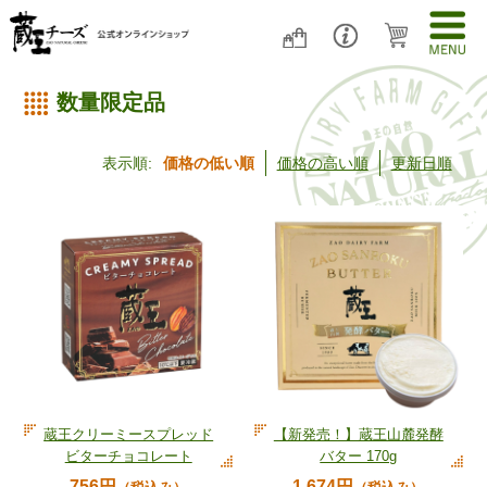
数量限定品
表示順:
価格の低い順
価格の高い順
更新日順
蔵王クリーミースプレッド
【新発売！】蔵王山麓発酵
ビターチョコレート
バター 170g
756円
1,674円