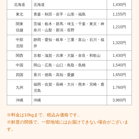
北海道
北海道
1,430円
東北
青森・秋田・岩手・山形・福島
1,155円
関東
茨城・栃木・群馬・埼玉・千葉・東京・
神
1,210円
信越
奈川・山梨・新潟・長野
中部
静岡・愛知・岐阜・三重・富山・石川・福
1,320円
北陸
井
関西
京都・滋賀・兵庫・大阪・奈良・和歌山
1,430円
中国
岡山・広島・山口・鳥取・島根
1,540円
四国
香川・徳島・高知・愛媛
1,650円
福岡・佐賀・長崎・大分・熊本・宮崎・鹿
九州
1,760円
児島
沖縄
沖縄
3,960円
※料金は10kgまで、税込み価格です。
※鮮度の関係で、一部地域にはお届けできない場合がございま
す。