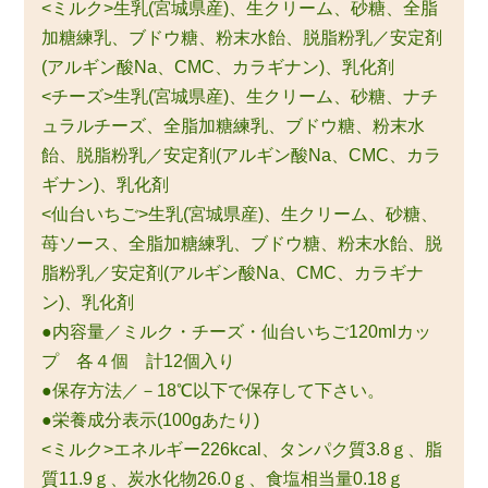
<ミルク>生乳(宮城県産)、生クリーム、砂糖、全脂
加糖練乳、ブドウ糖、粉末水飴、脱脂粉乳／安定剤
(アルギン酸Na、CMC、カラギナン)、乳化剤
<チーズ>生乳(宮城県産)、生クリーム、砂糖、ナチ
ュラルチーズ、全脂加糖練乳、ブドウ糖、粉末水
飴、脱脂粉乳／安定剤(アルギン酸Na、CMC、カラ
ギナン)、乳化剤
<仙台いちご>生乳(宮城県産)、生クリーム、砂糖、
苺ソース、全脂加糖練乳、ブドウ糖、粉末水飴、脱
脂粉乳／安定剤(アルギン酸Na、CMC、カラギナ
ン)、乳化剤
●内容量／ミルク・チーズ・仙台いちご120mlカッ
プ 各４個 計12個入り
●保存方法／－18℃以下で保存して下さい。
●栄養成分表示(100gあたり)
<ミルク>エネルギー226kcal、タンパク質3.8ｇ、脂
質11.9ｇ、炭水化物26.0ｇ、食塩相当量0.18ｇ