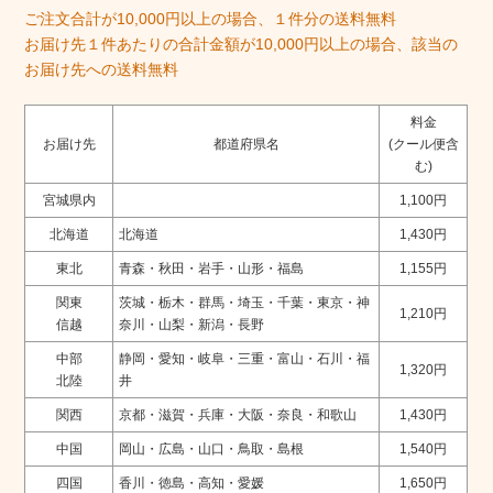
ご注文合計が10,000円以上の場合、１件分の送料無料
お届け先１件あたりの合計金額が10,000円以上の場合、該当の
お届け先への送料無料
料金
お届け先
都道府県名
(クール便含
む)
宮城県内
1,100円
北海道
北海道
1,430円
東北
青森・秋田・岩手・山形・福島
1,155円
関東
茨城・栃木・群馬・埼玉・千葉・東京・
神
1,210円
信越
奈川・山梨・新潟・長野
中部
静岡・愛知・岐阜・三重・富山・石川・福
1,320円
北陸
井
関西
京都・滋賀・兵庫・大阪・奈良・和歌山
1,430円
中国
岡山・広島・山口・鳥取・島根
1,540円
四国
香川・徳島・高知・愛媛
1,650円