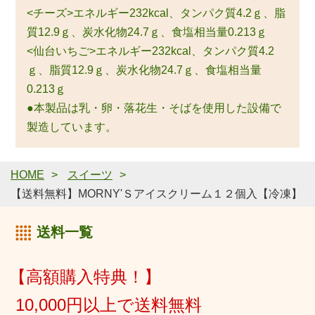
<チーズ>エネルギー232kcal、タンパク質4.2ｇ、脂
質12.9ｇ、炭水化物24.7ｇ、食塩相当量0.213ｇ
<仙台いちご>エネルギー232kcal、タンパク質4.2
ｇ、脂質12.9ｇ、炭水化物24.7ｇ、食塩相当量
0.213ｇ
●本製品は乳・卵・落花生・そばを使用した設備で
製造しています。
HOME
スイーツ
【送料無料】MORNY'Ｓアイスクリーム１２個入【冷凍】
送料一覧
【高額購入特典！】
10,000円以上で送料無料